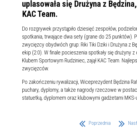
UCZN
uplasowała się Drużyna z Będzina, 
KARTA DUŻEJ RODZINY
OFERT
KAC Team.
AWANS ZAWODOWY NAUCZYCIELI
ZAKŁA
Do rozgrywek przystąpiło dziesięć zespołów, podzielon
AKTYWIZACJA SPOŁECZNO–
PLAN 
NIEPU
spotkania, trwające dwa sety (grane do 25 punktów). 
ZAWODOWA OSÓB
zwycięzcy obydwóch grup: Riki Tiki Dziki i Drużyna z 
NIEPEŁNOSPRAWNYCH
ekip (2:0). W finale pocieszenia spotkały się drużyny z
STYPENDIUM MIASTA BĘDZINA
PAŃST
PODATKI LOKALNE –
KAMPA
I ST. 
Klubem Sportowym Rudziniec, zajął KAC Team. Najleps
PODSTAWOWE INFORMACJE,
EKOLO
zwycięzców.
STAWKI I FORMULARZE
DOTACJE DLA NIEPUBLICZNYCH
PROJE
MIĘDZ
Po zakończeniu rywalizacji, Wiceprezydent Będzina 
SZKÓŁ I PRZEDSZKOLI W
LINEA
ZAPO
BĘDZINIE
PRACO
puchary, dyplomy, a także nagrody rzeczowe w posta
INFORMACJE ZUS
INFOR
statuetką, dyplomem oraz klubowymi gadżetami MKS-u
INFORMACJE KRUS
POMOC ZDROWOTNA DLA
URZĄD
„PRZY
Poprzednia
Nas
NAUCZYCIELI
PROG
SZANS