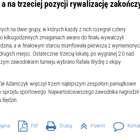
IÓW
DLA WYRÓŻNIAJĄCYCH SIĘ
a na trzeciej pozycji rywalizację zakończ
Y PRACY
PROGRAM WSPARCIA "ROD
UCZNIÓW
3+ GÓRĄ!"
DANIE PLACÓWEK
DOFINANSOWANIE KOSZT
ych na dwie grupy, w których każdy z nich rozegrał cztery
OGÓLNY
BLICZNYCH
BĘDZIŃSKA KARTA SENIOR
KSZTAŁCENIA PRACOWNIK
Po kilkugodzinnych zmaganiach awans do finału wywalczyli
MŁODOCIANYCH
Będzina, a w finałowym starciu triumfowała pierwsza z wymieniony
 drugich miejsc. Ostatecznie trzecią lokatę, po wygranej 2:0 nad
WOWA SZKOŁA MUZYCZNA
ZADANIA DOFINANSOWANE
NIA EDUKACYJNO-
IM. FRYDERYKA CHOPINA
REJESTR DANYCH
BUDŻETU PAŃSTWA
zym zawodnikiem turnieju wybrano Rafała Wydrę z ekipy
GICZNA W RAMACH
KONTAKTOWYCH (RDK)
KTU ZAGŁĘBIOWSKI PARK
YZAKŁADOWA KASA
DOFINANSOWANIE „ZIELO
Rafał Adamczyk wręczył trzem najlepszym zespołom pamiątkowe
RNY
MOGOWO-POŻYCZKOWA
SZKÓŁ” Z WOJEWÓDZKIEGO
WNIKÓW OŚWIATY
FUNDUSZU OCHRONY
ci sprzętu sportowego. Najwartościowszego zawodnika nagrodził
MACJE MOPS BĘDZIN
INFORMACJE ARIMR
ŚRODOWISKA I GOSPODARK
 Będzin.
WODNEJ W KATOWICACH
 SKARBOWY
JAZNA SZKOŁA” RZĄDOWY
INFORMACJE DOTYCZĄCE
KONKURSY NA STANOWISK
tępna
Pdf
Drukuj
Powrót
Konta
RAM WYRÓWNYWANIA
TRANSPLANTACJI
DYREKTORA
 EDUKACYJNYCH DZIECI I