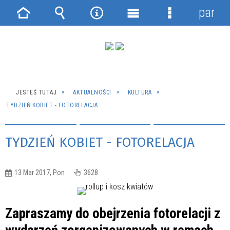
panel
Strona
Wyszukiwarka
Narzędzia
Menu
Menu
główna
główne
szczegółowe
JESTEŚ TUTAJ
AKTUALNOŚCI
KULTURA
TYDZIEŃ KOBIET - FOTORELACJA
TYDZIEŃ KOBIET - FOTORELACJA
13 Mar 2017, Pon
3628
Zapraszamy do obejrzenia fotorelacji z