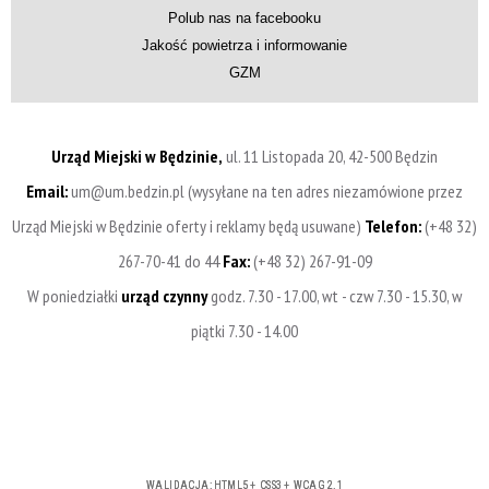
Polub nas na facebooku
Jakość powietrza i informowanie
GZM
Urząd Miejski w Będzinie,
ul. 11 Listopada 20, 42-500 Będzin
Email:
um@um.bedzin.pl (wysyłane na ten adres niezamówione przez
Urząd Miejski w Będzinie oferty i reklamy będą usuwane)
Telefon:
(+48 32)
267-70-41 do 44
Fax:
(+48 32) 267-91-09
W poniedziałki
urząd czynny
godz. 7.30 - 17.00, wt - czw 7.30 - 15.30, w
piątki 7.30 - 14.00
WALIDACJA:
HTML5
+
CSS3
+
WCAG 2.1