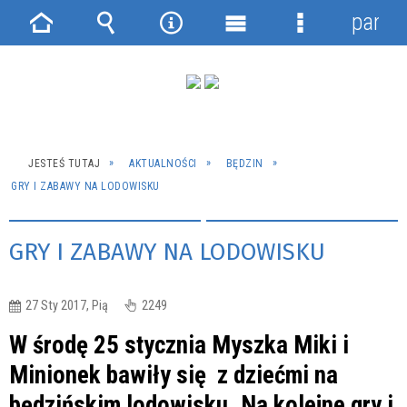
panel
Strona
Wyszukiwarka
Narzędzia
Menu
Menu
główna
główne
szczegółowe
JESTEŚ TUTAJ
AKTUALNOŚCI
BĘDZIN
GRY I ZABAWY NA LODOWISKU
GRY I ZABAWY NA LODOWISKU
27 Sty 2017, Pią
2249
W środę 25 stycznia Myszka Miki i
Minionek bawiły się z dziećmi na
będzińskim lodowisku. Na kolejne gry i