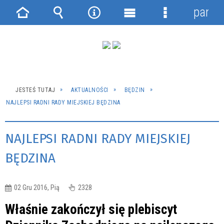
panel
Strona
Wyszukiwarka
Narzędzia
Menu
Menu
główna
główne
szczegółowe
JESTEŚ TUTAJ
AKTUALNOŚCI
BĘDZIN
NAJLEPSI RADNI RADY MIEJSKIEJ BĘDZINA
NAJLEPSI RADNI RADY MIEJSKIEJ
BĘDZINA
02 Gru 2016, Pią
2328
Właśnie zakończył się plebiscyt