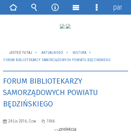
panel
Strona
Wyszukiwarka
Narzędzia
Menu
Menu
główna
główne
szczegółowe
JESTEŚ TUTAJ
AKTUALNOŚCI
KULTURA
FORUM BIBLIOTEKARZY SAMORZĄDOWYCH POWIATU BĘDZIŃSKIEGO
FORUM BIBLIOTEKARZY
SAMORZĄDOWYCH POWIATU
BĘDZIŃSKIEGO
24 Lis 2016, Czw
1066