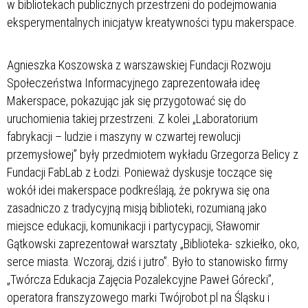
w bibliotekach publicznych przestrzeni do podejmowania
eksperymentalnych inicjatyw kreatywności typu makerspace.
Agnieszka Koszowska z warszawskiej Fundacji Rozwoju
Społeczeństwa Informacyjnego zaprezentowała ideę
Makerspace, pokazując jak się przygotować się do
uruchomienia takiej przestrzeni. Z kolei „Laboratorium
fabrykacji – ludzie i maszyny w czwartej rewolucji
przemysłowej” były przedmiotem wykładu Grzegorza Belicy z
Fundacji FabLab z Łodzi. Ponieważ dyskusje toczące się
wokół idei makerspace podkreślają, że pokrywa się ona
zasadniczo z tradycyjną misją biblioteki, rozumianą jako
miejsce edukacji, komunikacji i partycypacji, Sławomir
Gątkowski zaprezentował warsztaty „Biblioteka- szkiełko, oko,
serce miasta. Wczoraj, dziś i jutro”. Było to stanowisko firmy
„Twórcza Edukacja Zajęcia Pozalekcyjne Paweł Górecki”,
operatora franszyzowego marki Twójrobot.pl na Śląsku i