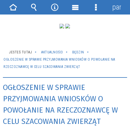
panel
Strona
Wyszukiwarka
Narzędzia
Menu
Menu
główna
główne
szczegółowe
JESTEŚ TUTAJ
AKTUALNOŚCI
BĘDZIN
OGŁOSZENIE W SPRAWIE PRZYJMOWANIA WNIOSKÓW O POWOŁANIE NA
RZECZOZNAWCĘ W CELU SZACOWANIA ZWIERZĄT
OGŁOSZENIE W SPRAWIE
PRZYJMOWANIA WNIOSKÓW O
POWOŁANIE NA RZECZOZNAWCĘ W
CELU SZACOWANIA ZWIERZĄT