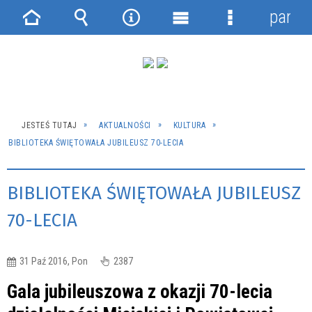
panel
Strona
Wyszukiwarka
Narzędzia
Menu
Menu
główna
główne
szczegółowe
JESTEŚ TUTAJ
AKTUALNOŚCI
KULTURA
BIBLIOTEKA ŚWIĘTOWAŁA JUBILEUSZ 70-LECIA
BIBLIOTEKA ŚWIĘTOWAŁA JUBILEUSZ
70-LECIA
31 Paź 2016, Pon
2387
Gala jubileuszowa z okazji 70-lecia