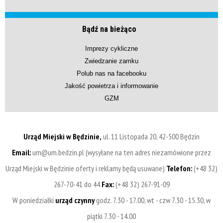
Bądź na bieżąco
Imprezy cykliczne
Zwiedzanie zamku
Polub nas na facebooku
Jakość powietrza i informowanie
GZM
Urząd Miejski w Będzinie,
ul. 11 Listopada 20, 42-500 Będzin
Email:
um@um.bedzin.pl (wysyłane na ten adres niezamówione przez
Urząd Miejski w Będzinie oferty i reklamy będą usuwane)
Telefon:
(+48 32)
267-70-41 do 44
Fax:
(+48 32) 267-91-09
W poniedziałki
urząd czynny
godz. 7.30 - 17.00, wt - czw 7.30 - 15.30, w
piątki 7.30 - 14.00