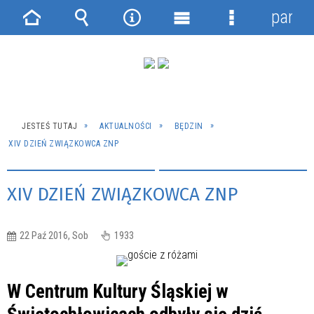
panel
Strona
Wyszukiwarka
Narzędzia
Menu
Menu
główna
główne
szczegółowe
JESTEŚ TUTAJ
AKTUALNOŚCI
BĘDZIN
XIV DZIEŃ ZWIĄZKOWCA ZNP
XIV DZIEŃ ZWIĄZKOWCA ZNP
22 Paź 2016, Sob
1933
W Centrum Kultury Śląskiej w