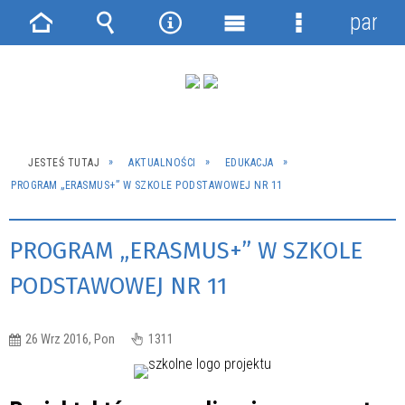
panel
Strona
Wyszukiwarka
Narzędzia
Menu
Menu
główna
główne
szczegółowe
JESTEŚ TUTAJ
AKTUALNOŚCI
EDUKACJA
PROGRAM „ERASMUS+” W SZKOLE PODSTAWOWEJ NR 11
PROGRAM „ERASMUS+” W SZKOLE
PODSTAWOWEJ NR 11
26 Wrz 2016, Pon
1311