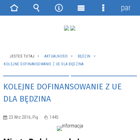
panel
Strona
Wyszukiwarka
Narzędzia
Menu
Menu
główna
główne
szczegółowe
JESTEŚ TUTAJ
AKTUALNOŚCI
BĘDZIN
KOLEJNE DOFINANSOWANIE Z UE DLA BĘDZINA
KOLEJNE DOFINANSOWANIE Z UE
DLA BĘDZINA
23 Wrz 2016, Pią
1445