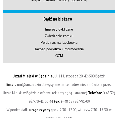
Miejski Ośrodek Pomocy Społecznej
Bądź na bieżąco
Imprezy cykliczne
Zwiedzanie zamku
Polub nas na facebooku
Jakość powietrza i informowanie
GZM
Urząd Miejski w Będzinie,
ul. 11 Listopada 20, 42-500 Będzin
Email:
um@um.bedzin.pl (wysyłane na ten adres niezamówione przez
Urząd Miejski w Będzinie oferty i reklamy będą usuwane)
Telefon:
(+48 32)
267-70-41 do 44
Fax:
(+48 32) 267-91-09
W poniedziałki
urząd czynny
godz. 7.30 - 17.00, wt - czw 7.30 - 15.30, w