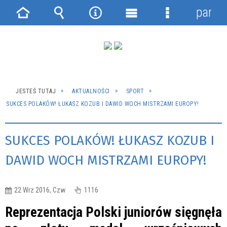
panel
Strona
Wyszukiwarka
Narzędzia
Menu
Menu
główna
główne
szczegółowe
JESTEŚ TUTAJ
AKTUALNOŚCI
SPORT
SUKCES POLAKÓW! ŁUKASZ KOZUB I DAWID WOCH MISTRZAMI EUROPY!
SUKCES POLAKÓW! ŁUKASZ KOZUB I
DAWID WOCH MISTRZAMI EUROPY!
22 Wrz 2016, Czw
1116
Reprezentacja Polski juniorów sięgnęła