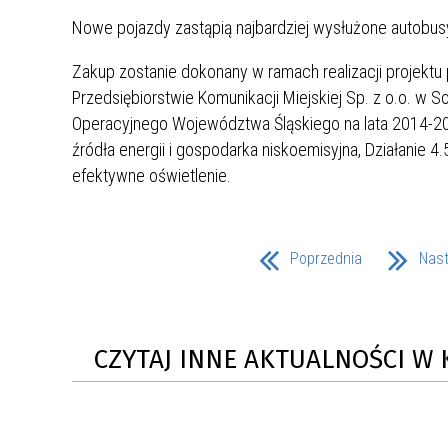
MŁODZ
Nowe pojazdy zastąpią najbardziej wysłużone autobu
SZANSA – FORMY AKTYWNEGO
MŁODZ
W LAT
WSPARCIA OBSZARU
BĘDZI
Zakup zostanie dokonany w ramach realizacji projekt
ZREWITALIZOWANEGO
Przedsiębiorstwie Komunikacji Miejskiej Sp. z o.o. 
Operacyjnego Województwa Śląskiego na lata 2014-20
BĘDZIŃSKA AKADEMIA MAŁEGO
AKCJA
źródła energii i gospodarka niskoemisyjna, Działanie 4.
SPORTOWCA
ALKO
efektywne oświetlenie.
PROJEKT EKOLIDERKI
PRACA
WZMOCNIENIE PROCESU
INFOR
Poprzednia
Nas
SPRAWIEDLIWEJ TRANSFORMACJI
WYMAG
ŚLĄSKA
KONKURS FOTOGRAFICZNY
URZĄD 
CZYTAJ INNE AKTUALNOŚCI W 
„METROPOLIA. PRZEZ PRYZMAT
KONKU
WODY”
PRZEW
NADZO
NAJLE