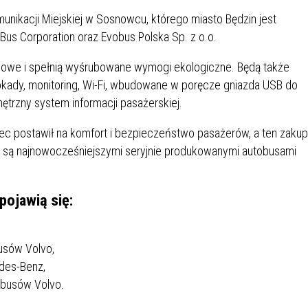
IÓW
DLA WYRÓŻNIAJĄCYCH SIĘ
nikacji Miejskiej w Sosnowcu, którego miasto Będzin jest
Y PRACY
PROGRAM WSPARCIA "ROD
UCZNIÓW
3+ GÓRĄ!"
Bus Corporation oraz Evobus Polska Sp. z o.o.
DANIE PLACÓWEK
DOFINANSOWANIE KOSZT
gowe i spełnią wyśrubowane wymogi ekologiczne. Będą także
OGÓLNY
BLICZNYCH
BĘDZIŃSKA KARTA SENIOR
KSZTAŁCENIA PRACOWNIK
okady, monitoring, Wi-Fi, wbudowane w poręcze gniazda USB do
MŁODOCIANYCH
trzny system informacji pasażerskiej.
WOWA SZKOŁA MUZYCZNA
ZADANIA DOFINANSOWANE
c postawił na komfort i bezpieczeństwo pasażerów, a ten zakup
NIA EDUKACYJNO-
IM. FRYDERYKA CHOPINA
REJESTR DANYCH
BUDŻETU PAŃSTWA
te są najnowocześniejszymi seryjnie produkowanymi autobusami
GICZNA W RAMACH
KONTAKTOWYCH (RDK)
KTU ZAGŁĘBIOWSKI PARK
YZAKŁADOWA KASA
DOFINANSOWANIE „ZIELO
RNY
MOGOWO-POŻYCZKOWA
SZKÓŁ” Z WOJEWÓDZKIEGO
pojawią się:
WNIKÓW OŚWIATY
FUNDUSZU OCHRONY
MACJE MOPS BĘDZIN
INFORMACJE ARIMR
ŚRODOWISKA I GOSPODARK
WODNEJ W KATOWICACH
sów Volvo,
des-Benz,
 SKARBOWY
JAZNA SZKOŁA” RZĄDOWY
INFORMACJE DOTYCZĄCE
KONKURSY NA STANOWISK
RAM WYRÓWNYWANIA
TRANSPLANTACJI
DYREKTORA
busów Volvo.
 EDUKACYJNYCH DZIECI I