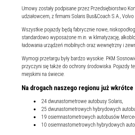
UCZN
Umowy zostały podpisane przez Przedsiębiorstwo Komu
KARTA DUŻEJ RODZINY
OFERT
udziałowcem, z firmami Solaris Bus&Coach S.A., Volvo 
AWANS ZAWODOWY NAUCZYCIELI
ZAKŁA
Wszystkie pojazdy będą fabrycznie nowe, niskopodło
AKTYWIZACJA SPOŁECZNO–
PLAN 
NIEPU
standardowo wyposażone m.in. w klimatyzację, alkobl
ZAWODOWA OSÓB
NIEPEŁNOSPRAWNYCH
ładowania urządzeń mobilnych oraz wewnętrzny i zewnę
STYPENDIUM MIASTA BĘDZINA
PAŃST
Wymogi przetargu były bardzo wysokie. PKM Sosnowie
PODATKI LOKALNE –
KAMPA
I ST. 
przyczyni się także do ochrony środowiska. Pojazdy 
PODSTAWOWE INFORMACJE,
EKOLO
STAWKI I FORMULARZE
DOTACJE DLA NIEPUBLICZNYCH
PROJE
MIĘDZ
miejskimi na świecie.
SZKÓŁ I PRZEDSZKOLI W
LINEA
ZAPO
Na drogach naszego regionu już wkrótce 
BĘDZINIE
PRACO
INFORMACJE ZUS
INFOR
24 dwunastometrowe autobusy Solaris,
25 dwunastometrowych hybrydowych autobu
19 osiemnastometrowych autobusów Merce
INFORMACJE KRUS
POMOC ZDROWOTNA DLA
URZĄD
„PRZY
NAUCZYCIELI
PROG
10 osiemnastometrowych hybrydowych auto
SZANS