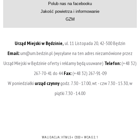
Polub nas na facebooku
Jakość powietrza i informowanie
GZM
Urząd Miejski w Będzinie,
ul. 11 Listopada 20, 42-500 Będzin
Email:
um@um.bedzin.pl (wysyłane na ten adres niezamówione przez
Urząd Miejski w Będzinie oferty i reklamy będą usuwane)
Telefon:
(+48 32)
267-70-41 do 44
Fax:
(+48 32) 267-91-09
W poniedziałki
urząd czynny
godz. 7.30 - 17.00, wt - czw 7.30 - 15.30, w
piątki 7.30 - 14.00
WALIDACJA:
HTML5
+
CSS3
+
WCAG 2.1