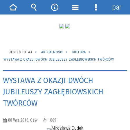
panel
Strona
Wyszukiwarka
Narzędzia
Menu
Menu
główna
główne
szczegółowe
JESTEŚ TUTAJ
AKTUALNOŚCI
KULTURA
WYSTAWA Z OKAZJI DWÓCH JUBILEUSZY ZAGŁĘBIOWSKICH TWÓRCÓW
WYSTAWA Z OKAZJI DWÓCH
JUBILEUSZY ZAGŁĘBIOWSKICH
TWÓRCÓW
08 Wrz 2016, Czw
1069