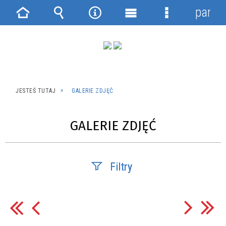
panel
Strona
Wyszukiwarka
Narzędzia
Menu
Menu
główna
główne
szczegółowe
JESTEŚ TUTAJ
GALERIE ZDJĘĆ
GALERIE ZDJĘĆ
Filtry
Fraza