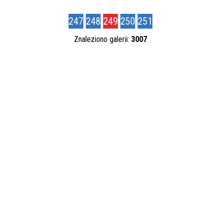
Kategoria
247
248
249
250
251
Znaleziono galerii:
3007
Autor
Publikacja od
—