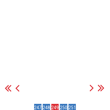
247
248
249
250
251