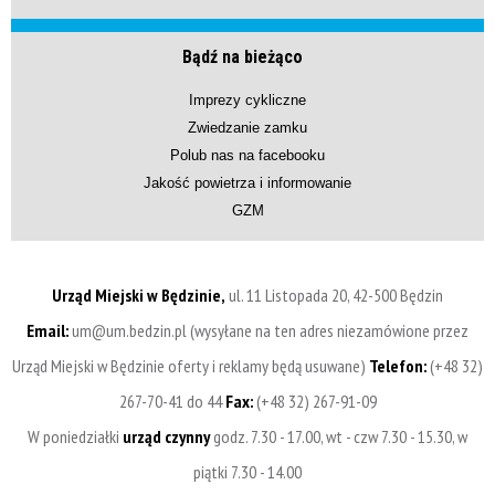
Bądź na bieżąco
Imprezy cykliczne
Zwiedzanie zamku
Polub nas na facebooku
Jakość powietrza i informowanie
GZM
Urząd Miejski w Będzinie,
ul. 11 Listopada 20, 42-500 Będzin
Email:
um@um.bedzin.pl (wysyłane na ten adres niezamówione przez
Urząd Miejski w Będzinie oferty i reklamy będą usuwane)
Telefon:
(+48 32)
267-70-41 do 44
Fax:
(+48 32) 267-91-09
W poniedziałki
urząd czynny
godz. 7.30 - 17.00, wt - czw 7.30 - 15.30, w
piątki 7.30 - 14.00