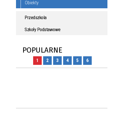
Obiekty
Przedszkola
Szkoły Podstawowe
POPULARNE
1
2
3
4
5
6