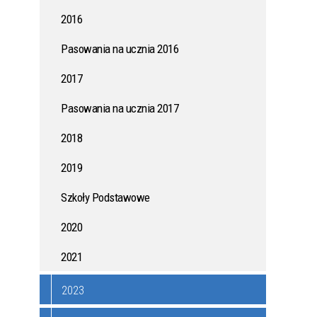
2016
ONYCH
KAMPANIA PRZECIWDZIAŁANIA
WŁAMANIOM DO DOMÓW I
Pasowania na ucznia 2016
MIESZKAŃ
2017
AK
JAK WSPÓLNIE ZADBAĆ O
Pasowania na ucznia 2017
ZDROWIE MIESZKAŃCÓW?
2018
ZASADY UŻYTKOWANIA DRONÓW
2019
W POLSCE - PORADNIK DLA
MIESZKAŃCÓW
Szkoły Podstawowe
2020
I DO
POŻYCZKI Z DOTACJĄ - MŁODE
2021
TALENTY
2023