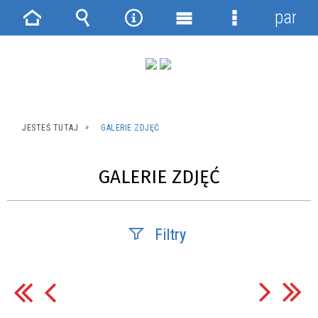
panel
Strona
Wyszukiwarka
Narzędzia
Menu
Menu
główna
główne
szczegółowe
JESTEŚ TUTAJ
GALERIE ZDJĘĆ
GALERIE ZDJĘĆ
Filtry
Fraza