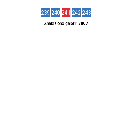
Kategoria
239
240
241
242
243
Znaleziono galerii:
3007
Autor
Publikacja od
—