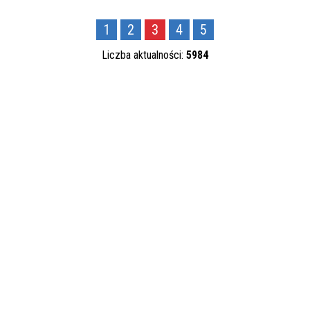
Data publikacji
1
2
3
4
5
—
Liczba aktualności:
5984
Kategoria