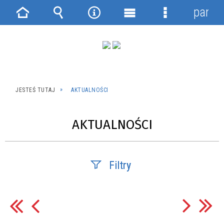
panel
Strona
Wyszukiwarka
Narzędzia
Menu
Menu
główna
główne
szczegółowe
JESTEŚ TUTAJ
AKTUALNOŚCI
AKTUALNOŚCI
Filtry
Szukana fraza