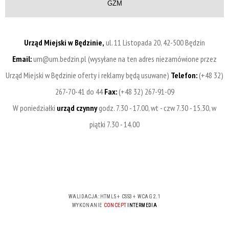
GZM
Urząd Miejski w Będzinie,
ul. 11 Listopada 20, 42-500 Będzin
Email:
um@um.bedzin.pl (wysyłane na ten adres niezamówione przez
Urząd Miejski w Będzinie oferty i reklamy będą usuwane)
Telefon:
(+48 32)
267-70-41 do 44
Fax:
(+48 32) 267-91-09
W poniedziałki
urząd czynny
godz. 7.30 - 17.00, wt - czw 7.30 - 15.30, w
piątki 7.30 - 14.00
WALIDACJA:
HTML5
+
CSS3
+
WCAG 2.1
WYKONANIE
CONCEPT
INTERMEDIA