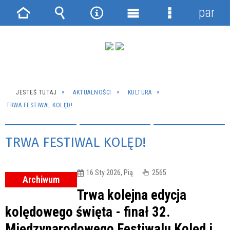
panel
Strona
Wyszukiwarka
Narzędzia
Menu
Menu
główna
główne
szczegółowe
JESTEŚ TUTAJ
AKTUALNOŚCI
KULTURA
TRWA FESTIWAL KOLĘD!
TRWA FESTIWAL KOLĘD!
16 Sty 2026, Pią
2565
Archiwum
Trwa kolejna edycja
kolędowego święta - finał 32.
Międzynarodowego Festiwalu Kolęd i