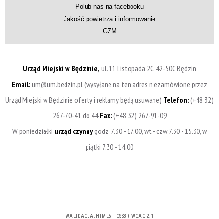
Polub nas na facebooku
Jakość powietrza i informowanie
GZM
Urząd Miejski w Będzinie,
ul. 11 Listopada 20, 42-500 Będzin
Email:
um@um.bedzin.pl (wysyłane na ten adres niezamówione przez
Urząd Miejski w Będzinie oferty i reklamy będą usuwane)
Telefon:
(+48 32)
267-70-41 do 44
Fax:
(+48 32) 267-91-09
W poniedziałki
urząd czynny
godz. 7.30 - 17.00, wt - czw 7.30 - 15.30, w
piątki 7.30 - 14.00
WALIDACJA:
HTML5
+
CSS3
+
WCAG 2.1